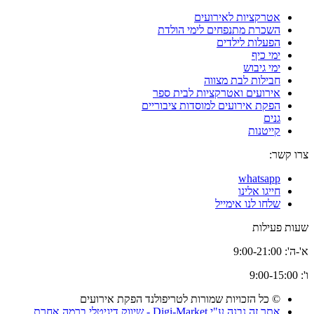
אטרקציות לאירועים
השכרת מתנפחים לימי הולדת
הפעלות לילדים
ימי כיף
ימי גיבוש
חבילות לבת מצווה
אירועים ואטרקציות לבית ספר
הפקת אירועים למוסדות ציבוריים
גנים
קייטנות
צרו קשר:
whatsapp
חייגו אלינו
שלחו לנו אימייל
שעות פעילות
א'-ה': 9:00-21:00
ו': 9:00-15:00
© כל הזכויות שמורות לטריפולנד הפקת אירועים
אתר זה נבנה ע"י Digi-Market - שיווק דיגיטלי ברמה אחרת