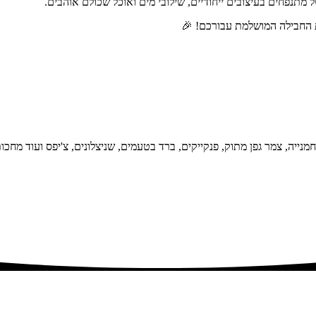
תנפחים בעיצובים ייחודיים, שילובי מים ואוכל שכולם אוהבים.
ת החבילה המושלמת עבורכם! 🎉
בלחמנייה, צמר גפן מתוק, פנקייקים, ברד בטעמים, שניצלונים, צ'יפס ועוד מ