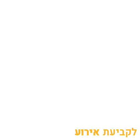
דוכני מזון לאירוע
מעל 15 דוכנים
לקביעת
אירוע