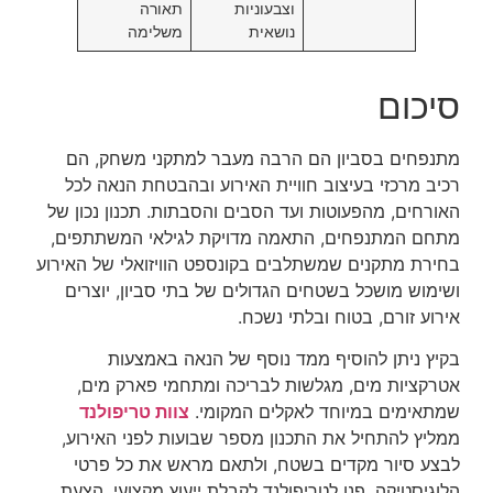
וצבעוניות
תאורה
נושאית
משלימה
סיכום
מתנפחים בסביון הם הרבה מעבר למתקני משחק, הם
רכיב מרכזי בעיצוב חוויית האירוע ובהבטחת הנאה לכל
האורחים, מהפעוטות ועד הסבים והסבתות. תכנון נכון של
מתחם המתנפחים, התאמה מדויקת לגילאי המשתתפים,
בחירת מתקנים שמשתלבים בקונספט הוויזואלי של האירוע
ושימוש מושכל בשטחים הגדולים של בתי סביון, יוצרים
אירוע זורם, בטוח ובלתי נשכח.
בקיץ ניתן להוסיף ממד נוסף של הנאה באמצעות
אטרקציות מים, מגלשות לבריכה ומתחמי פארק מים,
שמתאימים במיוחד לאקלים המקומי.
צוות טריפולנד
ממליץ להתחיל את התכנון מספר שבועות לפני האירוע,
לבצע סיור מקדים בשטח, ולתאם מראש את כל פרטי
הלוגיסטיקה. פנו לטריפולנד לקבלת ייעוץ מקצועי, הצעת