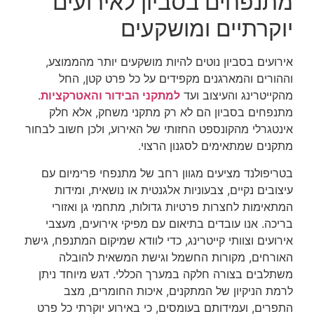
מתנפחים בסביון לאירועים
יוקרתיים ומושקעים
אירועים בסביון נוטים להיות מושקעים יותר מהממוצע,
וההורים והמארגנים מקפידים על כל פרט קטן, החל
מהקייטרינג והעיצוב ועד
למתקני הבידור והאטרקציות
.
מתנפחים בסביון הם לא רק מתקני משחק, אלא חלק
אינטגרלי מהקונספט החזותי של האירוע, ולכן חשוב לבחור
מתקנים שמתאימים לסגנון הרצוי.
בטריפולנד מציעים מגוון רחב של מתנפחי פרימיום עם
עיצובים נקיים, צבעוניות אלגנטית או נושאית, ומידות
המתאימות לחצרות פרטיות גדולות, מתחמי גן ואזורי
בריכה. אנו עובדים בתיאום עם מפיקי אירועים, מעצבי
אירועים וצוותי קייטרינג, כדי לוודא שמיקום המתנפח, גישת
האורחים, מקורות החשמל וגישת המשאית להובלה
משתלבים בצורה חלקה במערך הכללי. דגש מיוחד ניתן
לרמת הניקיון של המתקנים, איכות החומרים, מצב
התפרים, ועמידותם בעומסים, כי באירוע יוקרתי כל פרט