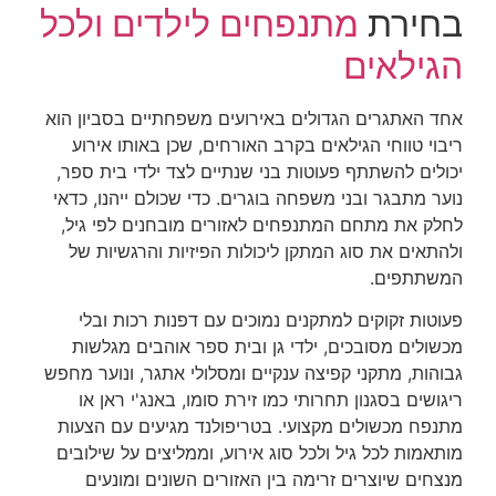
בחירת
מתנפחים לילדים ולכל
הגילאים
אחד האתגרים הגדולים באירועים משפחתיים בסביון הוא
ריבוי טווחי הגילאים בקרב האורחים, שכן באותו אירוע
יכולים להשתתף פעוטות בני שנתיים לצד ילדי בית ספר,
נוער מתבגר ובני משפחה בוגרים. כדי שכולם ייהנו, כדאי
לחלק את מתחם המתנפחים לאזורים מובחנים לפי גיל,
ולהתאים את סוג המתקן ליכולות הפיזיות והרגשיות של
המשתתפים.
פעוטות זקוקים למתקנים נמוכים עם דפנות רכות ובלי
מכשולים מסובכים, ילדי גן ובית ספר אוהבים מגלשות
גבוהות, מתקני קפיצה ענקיים ומסלולי אתגר, ונוער מחפש
ריגושים בסגנון תחרותי כמו זירת סומו, באנג'י ראן או
מתנפח מכשולים מקצועי. בטריפולנד מגיעים עם הצעות
מותאמות לכל גיל ולכל סוג אירוע, וממליצים על שילובים
מנצחים שיוצרים זרימה בין האזורים השונים ומונעים