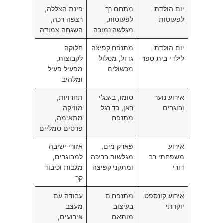
יום הולדת
מתחם רך
פינת הצללה,
לפעוטות
לפעוטות,
רצפה רכה,
מגלשה נמוכה
השגחה צמודה
יום הולדת
מתנפח קפיצה
חלוקה
לילדי בית ספר
גדול, מסלול
לקבוצות,
מכשולים
מפעיל פעיל
ומלהיב
אירוע נוער
סומו, באנג'י
תחרויות,
ובוגרים
ראן, כדורגל
מוזיקה
מתנפח
מתאימה,
פרסים סמליים
אירוע
פארק מים,
אזורי ישיבה
משפחתי רב
מגלשות בריכה
למבוגרים,
דורי
ומתקני קפיצה
מגבות וכיבוד
קר
אירוע קונספט
מתנפחים
עבודה עם
יוקרתי
בעיצוב
מעצב
מותאם
אירועים,