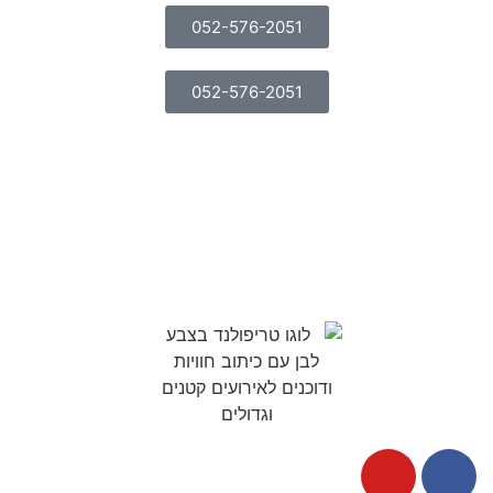
052-576-2051
052-576-2051
ניתן לשדרג את החבילה בתוספת תשלום. פופקורן, ופל בלגי,
נקניקייה בלחמנייה, קליעה למטרה, שולחנן משחק, בועות
סבון, מסיבת קצף מדליקה ועוד.
אופציה לגנרטור ב 300 ₪ בלבד!