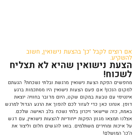
אם רוצים לקבל 'כן' בהצעת נישואין, חשוב
להשקיע.
הצעת נישואין שהיא לא תצליח
לשכוח!
מחפשים הפקת הצעת נישואין מרגשת ובלתי נשכחת? הגעתם
למקום הנכון! אם פעם הצעות נישואין היו מסתכמות ברגע
אינטימי עם טבעת במקום שקט, היום מדובר בחוויה יוצאת
דופן. אנחנו כאן כדי לעזור לכם להפוך את הרגע הגדול למרגש
באמת, כזה שיישאר זיכרון בלתי נשכח בלב האישה שלכם.
אצלנו תמצאו מגוון הפקות ייחודיות להצעות נישואין, עם דגש
על איכות ומחירים משתלמים. בואו להגשים חלום וליצור את
ה'כן' המושלם!