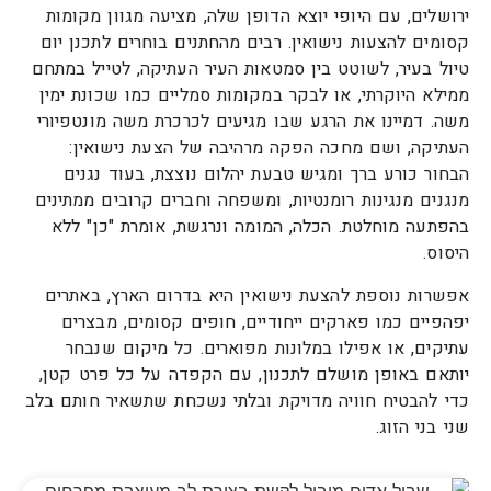
ירושלים, עם היופי יוצא הדופן שלה, מציעה מגוון מקומות
קסומים להצעות נישואין. רבים מהחתנים בוחרים לתכנן יום
טיול בעיר, לשוטט בין סמטאות העיר העתיקה, לטייל במתחם
ממילא היוקרתי, או לבקר במקומות סמליים כמו שכונת ימין
משה. דמיינו את הרגע שבו מגיעים לכרכרת משה מונטפיורי
העתיקה, ושם מחכה הפקה מרהיבה של הצעת נישואין:
הבחור כורע ברך ומגיש טבעת יהלום נוצצת, בעוד נגנים
מנגנים מנגינות רומנטיות, ומשפחה וחברים קרובים ממתינים
בהפתעה מוחלטת. הכלה, המומה ונרגשת, אומרת "כן" ללא
היסוס.
אפשרות נוספת להצעת נישואין היא בדרום הארץ, באתרים
יפהפיים כמו פארקים ייחודיים, חופים קסומים, מבצרים
עתיקים, או אפילו במלונות מפוארים. כל מיקום שנבחר
יותאם באופן מושלם לתכנון, עם הקפדה על כל פרט קטן,
כדי להבטיח חוויה מדויקת ובלתי נשכחת שתשאיר חותם בלב
שני בני הזוג.