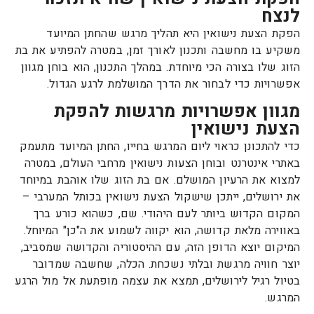
לנצח
הפקת הצעת נישואין היא תהליך מרגש שהחתן המיועד
משקיע בו מחשבה ותכנון לאורך זמן, במטרה להפתיע את בת
הזוג שלו בצורה הכי מיוחדת. במהלך התכנון, הוא בוחן מגוון
אפשרויות כדי לבחור את הדרך המושלמת לרגע הגדול.
מגוון אפשרויות מרגשות להפקת
הצעת נישואין
כדי להתכונן כראוי ליום המרגש בחייו, החתן המיועד מתעמק
באתרי אינטרנט ובוחן הצעות נישואין מרחבי העולם, במטרה
למצוא את הרעיון המושלם. אם בת הזוג שלו אוהבת במיוחד
את ירושלים, ייתכן שישקול הצעת נישואין בכותל המערבי –
המקום הקדוש ביותר לעם היהודי. שם, כשהוא כורע ברך
באווירה מלאת קדושה, הוא יקווה לשמוע את ה"כן" המיוחל.
המיקום יוצא הדופן הזה, עם ההיסטוריה והקדושה שמסביב,
יוצר חוויה מרגשת ובלתי נשכחת. הכלה, שחשבה שמדובר
בטיול רגיל לירושלים, תמצא את עצמה מופתעת אל מול הרגע
המרגש.