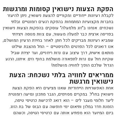
הפקת הצעות נישואין קסומות ומרגשות
לקבלת רעיונות ייחודיים ומקוריים להצעת נישואין, ניתן להיעזר
בחברות מקצועיות המתמחות בהפקת רגעים רומנטיים ובלתי
נשכחים. אנחנו ב"זוג מלמעלה" עוסקים בהפקות הצעות נישואין
בפריסה ארצית כבר למעלה מעשור, עם צוות מנוסה ויצירתי
שמביא רעיונות מבריקים לכל חתן. לאחר בחירת הרעיון המושלם,
אנו דואגים לכל הפרטים הלוגיסטיים – החל מהצבת שילוט
מותאם אישית, דרך עיצוב עם נרות ריחניים, ועד יצירת שביל
שקיות חול עם נרות לתפאורה מושלמת בחוף הים. איתנו, הרגע
הגדול שלכם הופך לחוויה מושלמת!
ממריאים לחוויה בלתי נשכחת: הצעת
נישואין מרגשת
אחת האפשרויות הייחודיות שאנו מציעים היא הפקת הצעת
נישואין בחו"ל. במקרים מסוימים, הגבר מתכנן נסיעה רומנטית
ליעד חלומי מעבר לים – הוא דואג לרכישת כרטיסי טיסה,
הזמנת חדר במלון ותיאום ימי חופשה עם הבוס של בת הזוג.
ביום המיועד הוא מפתיע אותה עם כרטיסי הטיסה, וכשהם